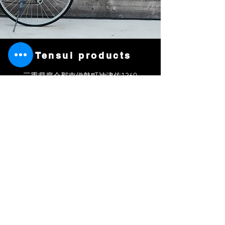
Tensui product​
​s
三重県度会郡南伊勢町神津佐1360
Tel :
0599-66-2750
tensuiproducts@gmail.com
お問い合わせはお気軽に