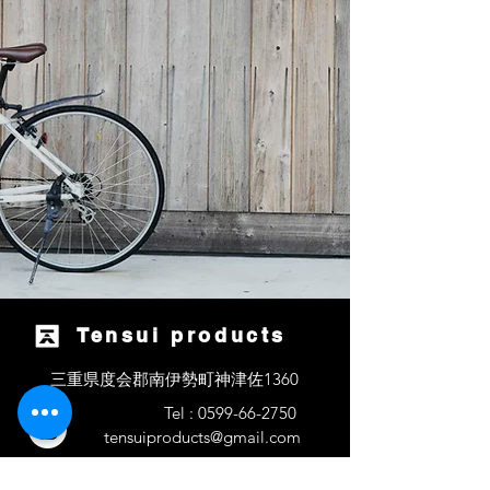
Tensui product​
​s
三重県度会郡南伊勢町神津佐1360
Tel :
0599-66-2750
tensuiproducts@gmail.com
お問い合わせはお気軽に